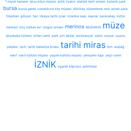
1.murat hamamı
aksu köyü müzesi
antik tiyatro
atatürk kent ormanı
botanik park
bursa
bursa genel
cumalıkızık köy müzesi
dikilitaş
düzenleme
eski aynalı çarşı
fidanhan
gölyazı
han
inkaya tarihi çınar
istanbul kapı
kapılar
karacabey
kültür
müze
merinos
merkezi
kılıç kalkan evi
longoz ormanı
MUDANYA
okçubaba türbesi
orhan camii
park
piri abdal
restorasyon
salon
sosyal
suuçtu
tarihi miras
şelalesi
tarih
tarihi belediye binası
tkm
uludağ
vakıf
vakıf kültürü müzesi
yaşam kültürü müzesi
yenişehir kapı
yeşil camii
İZNİK
ırgandi köprüsü
şehitlikler