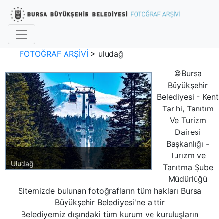
FOTOĞRAF ARŞİVİ
>
uludağ
©Bursa
Büyükşehir
Belediyesi - Kent
Tarihi, Tanıtım
Ve Turizm
Dairesi
Başkanlığı -
Turizm ve
Uludağ
Tanıtma Şube
Müdürlüğü
Tarih:16.01.2012 17:12
Sitemizde bulunan fotoğrafların tüm hakları Bursa
Kategori:
BURSA GENEL
ULUDAĞ
Büyükşehir Belediyesi'ne aittir
Belediyemiz dışındaki tüm kurum ve kuruluşların