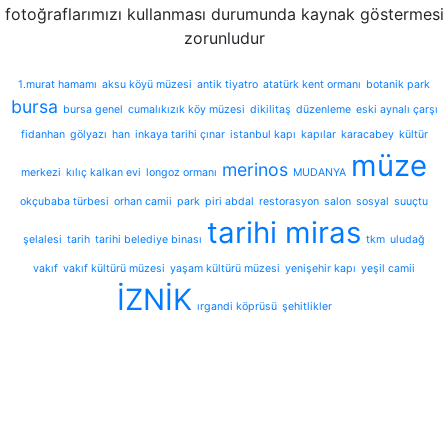
fotoğraflarımızı kullanması durumunda kaynak göstermesi
zorunludur
1.murat hamamı
aksu köyü müzesi
antik tiyatro
atatürk kent ormanı
botanik park
bursa
bursa genel
cumalıkızık köy müzesi
dikilitaş
düzenleme
eski aynalı çarşı
fidanhan
gölyazı
han
inkaya tarihi çınar
istanbul kapı
kapılar
karacabey
kültür
müze
merinos
merkezi
kılıç kalkan evi
longoz ormanı
MUDANYA
okçubaba türbesi
orhan camii
park
piri abdal
restorasyon
salon
sosyal
suuçtu
tarihi miras
şelalesi
tarih
tarihi belediye binası
tkm
uludağ
vakıf
vakıf kültürü müzesi
yaşam kültürü müzesi
yenişehir kapı
yeşil camii
İZNİK
ırgandi köprüsü
şehitlikler