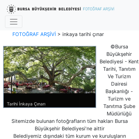
FOTOĞRAF ARŞİVİ
>
inkaya tarihi çınar
©Bursa
Büyükşehir
Belediyesi - Kent
Tarihi, Tanıtım
Ve Turizm
Dairesi
Başkanlığı -
Turizm ve
Tarihi İnkaya Çınarı
Tanıtma Şube
Müdürlüğü
Tarih:27.12.2013 15:26
Sitemizde bulunan fotoğrafların tüm hakları Bursa
Kategori:
BURSA GENEL
OSMANGAZİ
Büyükşehir Belediyesi'ne aittir
Belediyemiz dışındaki tüm kurum ve kuruluşların