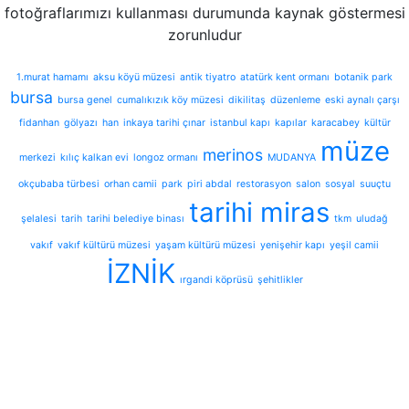
fotoğraflarımızı kullanması durumunda kaynak göstermesi
zorunludur
1.murat hamamı
aksu köyü müzesi
antik tiyatro
atatürk kent ormanı
botanik park
bursa
bursa genel
cumalıkızık köy müzesi
dikilitaş
düzenleme
eski aynalı çarşı
fidanhan
gölyazı
han
inkaya tarihi çınar
istanbul kapı
kapılar
karacabey
kültür
müze
merinos
merkezi
kılıç kalkan evi
longoz ormanı
MUDANYA
okçubaba türbesi
orhan camii
park
piri abdal
restorasyon
salon
sosyal
suuçtu
tarihi miras
şelalesi
tarih
tarihi belediye binası
tkm
uludağ
vakıf
vakıf kültürü müzesi
yaşam kültürü müzesi
yenişehir kapı
yeşil camii
İZNİK
ırgandi köprüsü
şehitlikler