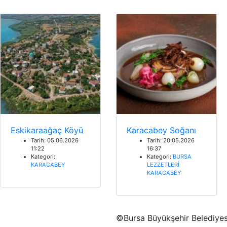
Eskikaraağaç Köyü
Karacabey Soğanı
Tarih: 05.06.2026
Tarih: 20.05.2026
11:22
16:37
Kategori:
Kategori:
BURSA
KARACABEY
LEZZETLERİ
KARACABEY
©Bursa Büyükşehir Belediyesi