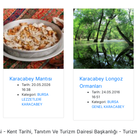
Karacabey Mantısı
Karacabey Longoz
Tarih: 20.05.2026
Ormanları
16:38
Tarih: 24.05.2016
Kategori:
BURSA
16:51
LEZZETLERİ
Kategori:
BURSA
KARACABEY
GENEL
KARACABEY
 - Kent Tarihi, Tanıtım Ve Turizm Dairesi Başkanlığı - Tur