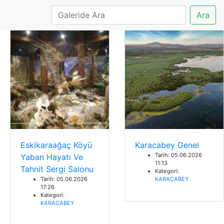
Ara
Eskikaraağaç Köyü
Karacabey Genel
Tarih: 05.06.2026
Yaban Hayatı Ve
11:13
Tahnit Sergi Salonu
Kategori:
Tarih: 05.06.2026
KARACABEY
17:26
Kategori:
KARACABEY