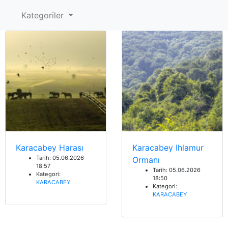
Kategoriler
Karacabey Harası
Karacabey Ihlamur
Tarih: 05.06.2026
Ormanı
18:57
Tarih: 05.06.2026
Kategori:
18:50
KARACABEY
Kategori:
KARACABEY