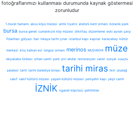
fotoğraflarımızı kullanması durumunda kaynak göstermesi
zorunludur
1.murat hamamı
aksu köyü müzesi
antik tiyatro
atatürk kent ormanı
botanik park
bursa
bursa genel
cumalıkızık köy müzesi
dikilitaş
düzenleme
eski aynalı çarşı
fidanhan
gölyazı
han
inkaya tarihi çınar
istanbul kapı
kapılar
karacabey
kültür
müze
merinos
merkezi
kılıç kalkan evi
longoz ormanı
MUDANYA
okçubaba türbesi
orhan camii
park
piri abdal
restorasyon
salon
sosyal
suuçtu
tarihi miras
şelalesi
tarih
tarihi belediye binası
tkm
uludağ
vakıf
vakıf kültürü müzesi
yaşam kültürü müzesi
yenişehir kapı
yeşil camii
İZNİK
ırgandi köprüsü
şehitlikler