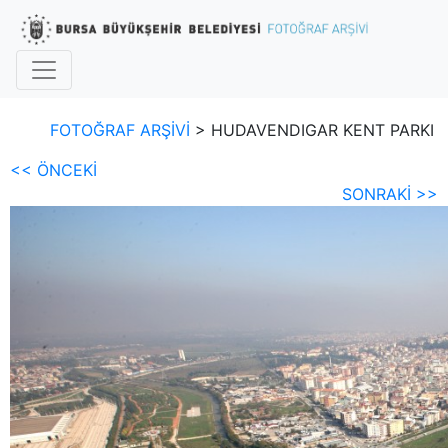
FOTOĞRAF ARŞİVİ
> HUDAVENDIGAR KENT PARKI
<< ÖNCEKİ
SONRAKİ >>