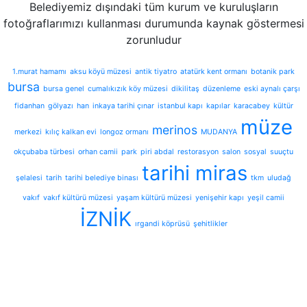
Belediyemiz dışındaki tüm kurum ve kuruluşların
fotoğraflarımızı kullanması durumunda kaynak göstermesi
zorunludur
1.murat hamamı
aksu köyü müzesi
antik tiyatro
atatürk kent ormanı
botanik park
bursa
bursa genel
cumalıkızık köy müzesi
dikilitaş
düzenleme
eski aynalı çarşı
fidanhan
gölyazı
han
inkaya tarihi çınar
istanbul kapı
kapılar
karacabey
kültür
müze
merinos
merkezi
kılıç kalkan evi
longoz ormanı
MUDANYA
okçubaba türbesi
orhan camii
park
piri abdal
restorasyon
salon
sosyal
suuçtu
tarihi miras
şelalesi
tarih
tarihi belediye binası
tkm
uludağ
vakıf
vakıf kültürü müzesi
yaşam kültürü müzesi
yenişehir kapı
yeşil camii
İZNİK
ırgandi köprüsü
şehitlikler