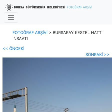
FOTOĞRAF ARŞİVİ
> BURSARAY KESTEL HATTII
INSAATI
<< ÖNCEKİ
SONRAKİ >>