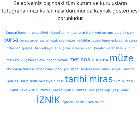
Belediyemiz dışındaki tüm kurum ve kuruluşların
fotoğraflarımızı kullanması durumunda kaynak göstermesi
zorunludur
1.murat hamamı
aksu köyü müzesi
antik tiyatro
atatürk kent ormanı
botanik park
bursa
bursa genel
cumalıkızık köy müzesi
dikilitaş
düzenleme
eski aynalı çarşı
fidanhan
gölyazı
han
inkaya tarihi çınar
istanbul kapı
kapılar
karacabey
kültür
müze
merinos
merkezi
kılıç kalkan evi
longoz ormanı
MUDANYA
okçubaba türbesi
orhan camii
park
piri abdal
restorasyon
salon
sosyal
suuçtu
tarihi miras
şelalesi
tarih
tarihi belediye binası
tkm
uludağ
vakıf
vakıf kültürü müzesi
yaşam kültürü müzesi
yenişehir kapı
yeşil camii
İZNİK
ırgandi köprüsü
şehitlikler