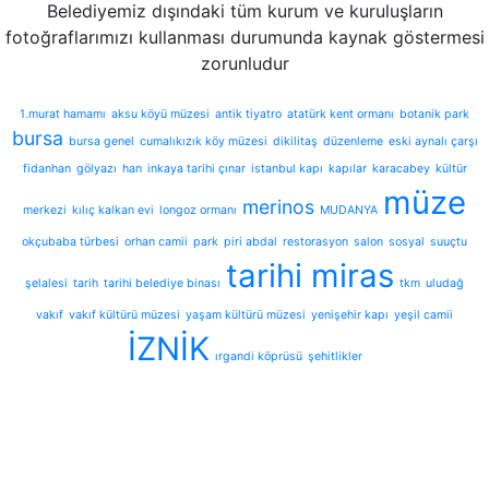
Belediyemiz dışındaki tüm kurum ve kuruluşların
fotoğraflarımızı kullanması durumunda kaynak göstermesi
zorunludur
1.murat hamamı
aksu köyü müzesi
antik tiyatro
atatürk kent ormanı
botanik park
bursa
bursa genel
cumalıkızık köy müzesi
dikilitaş
düzenleme
eski aynalı çarşı
fidanhan
gölyazı
han
inkaya tarihi çınar
istanbul kapı
kapılar
karacabey
kültür
müze
merinos
merkezi
kılıç kalkan evi
longoz ormanı
MUDANYA
okçubaba türbesi
orhan camii
park
piri abdal
restorasyon
salon
sosyal
suuçtu
tarihi miras
şelalesi
tarih
tarihi belediye binası
tkm
uludağ
vakıf
vakıf kültürü müzesi
yaşam kültürü müzesi
yenişehir kapı
yeşil camii
İZNİK
ırgandi köprüsü
şehitlikler