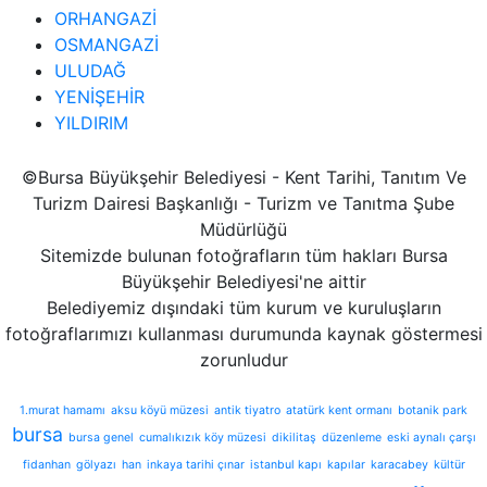
ORHANGAZİ
OSMANGAZİ
ULUDAĞ
YENİŞEHİR
YILDIRIM
©Bursa Büyükşehir Belediyesi - Kent Tarihi, Tanıtım Ve
Turizm Dairesi Başkanlığı - Turizm ve Tanıtma Şube
Müdürlüğü
Sitemizde bulunan fotoğrafların tüm hakları Bursa
Büyükşehir Belediyesi'ne aittir
Belediyemiz dışındaki tüm kurum ve kuruluşların
fotoğraflarımızı kullanması durumunda kaynak göstermesi
zorunludur
1.murat hamamı
aksu köyü müzesi
antik tiyatro
atatürk kent ormanı
botanik park
bursa
bursa genel
cumalıkızık köy müzesi
dikilitaş
düzenleme
eski aynalı çarşı
fidanhan
gölyazı
han
inkaya tarihi çınar
istanbul kapı
kapılar
karacabey
kültür