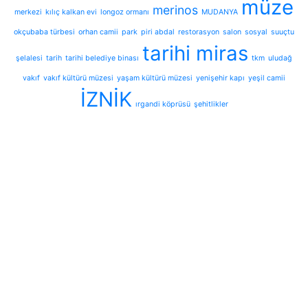
müze
merinos
merkezi
kılıç kalkan evi
longoz ormanı
MUDANYA
okçubaba türbesi
orhan camii
park
piri abdal
restorasyon
salon
sosyal
suuçtu
tarihi miras
şelalesi
tarih
tarihi belediye binası
tkm
uludağ
vakıf
vakıf kültürü müzesi
yaşam kültürü müzesi
yenişehir kapı
yeşil camii
İZNİK
ırgandi köprüsü
şehitlikler