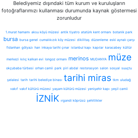
Belediyemiz dışındaki tüm kurum ve kuruluşların
fotoğraflarımızı kullanması durumunda kaynak göstermesi
zorunludur
1.murat hamamı
aksu köyü müzesi
antik tiyatro
atatürk kent ormanı
botanik park
bursa
bursa genel
cumalıkızık köy müzesi
dikilitaş
düzenleme
eski aynalı çarşı
fidanhan
gölyazı
han
inkaya tarihi çınar
istanbul kapı
kapılar
karacabey
kültür
müze
merinos
merkezi
kılıç kalkan evi
longoz ormanı
MUDANYA
okçubaba türbesi
orhan camii
park
piri abdal
restorasyon
salon
sosyal
suuçtu
tarihi miras
şelalesi
tarih
tarihi belediye binası
tkm
uludağ
vakıf
vakıf kültürü müzesi
yaşam kültürü müzesi
yenişehir kapı
yeşil camii
İZNİK
ırgandi köprüsü
şehitlikler