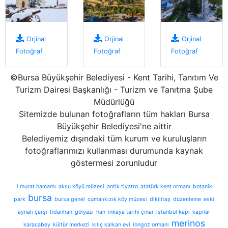
Orjinal
Orjinal
Orjinal
Fotoğraf
Fotoğraf
Fotoğraf
©Bursa Büyükşehir Belediyesi - Kent Tarihi, Tanıtım Ve
Turizm Dairesi Başkanlığı - Turizm ve Tanıtma Şube
Müdürlüğü
Sitemizde bulunan fotoğrafların tüm hakları Bursa
Büyükşehir Belediyesi'ne aittir
Belediyemiz dışındaki tüm kurum ve kuruluşların
fotoğraflarımızı kullanması durumunda kaynak
göstermesi zorunludur
1.murat hamamı
aksu köyü müzesi
antik tiyatro
atatürk kent ormanı
botanik
bursa
park
bursa genel
cumalıkızık köy müzesi
dikilitaş
düzenleme
eski
aynalı çarşı
fidanhan
gölyazı
han
inkaya tarihi çınar
istanbul kapı
kapılar
merinos
karacabey
kültür merkezi
kılıç kalkan evi
longoz ormanı