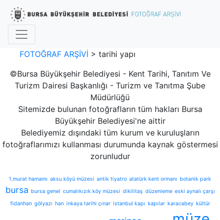
FOTOĞRAF ARŞİVİ
>
tarihi yapı
©Bursa Büyükşehir Belediyesi - Kent Tarihi, Tanıtım Ve
Turizm Dairesi Başkanlığı - Turizm ve Tanıtma Şube
Müdürlüğü
Sitemizde bulunan fotoğrafların tüm hakları Bursa
Büyükşehir Belediyesi'ne aittir
Belediyemiz dışındaki tüm kurum ve kuruluşların
fotoğraflarımızı kullanması durumunda kaynak göstermesi
zorunludur
1.murat hamamı
aksu köyü müzesi
antik tiyatro
atatürk kent ormanı
botanik park
bursa
bursa genel
cumalıkızık köy müzesi
dikilitaş
düzenleme
eski aynalı çarşı
fidanhan
gölyazı
han
inkaya tarihi çınar
istanbul kapı
kapılar
karacabey
kültür
müze