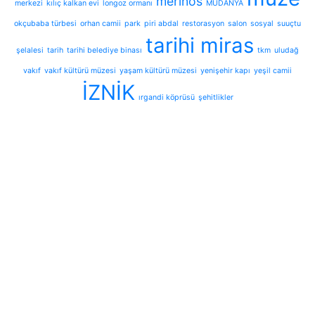
merinos
merkezi
kılıç kalkan evi
longoz ormanı
MUDANYA
okçubaba türbesi
orhan camii
park
piri abdal
restorasyon
salon
sosyal
suuçtu
tarihi miras
şelalesi
tarih
tarihi belediye binası
tkm
uludağ
vakıf
vakıf kültürü müzesi
yaşam kültürü müzesi
yenişehir kapı
yeşil camii
İZNİK
ırgandi köprüsü
şehitlikler