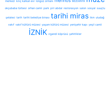
merinos
merkezi
kılıç kalkan evi
longoz ormanı
MUDANYA
okçubaba türbesi
orhan camii
park
piri abdal
restorasyon
salon
sosyal
suuçtu
tarihi miras
şelalesi
tarih
tarihi belediye binası
tkm
uludağ
vakıf
vakıf kültürü müzesi
yaşam kültürü müzesi
yenişehir kapı
yeşil camii
İZNİK
ırgandi köprüsü
şehitlikler