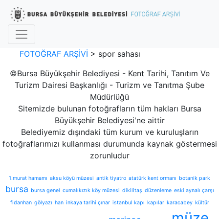
FOTOĞRAF ARŞİVİ
>
spor sahası
©Bursa Büyükşehir Belediyesi - Kent Tarihi, Tanıtım Ve
Turizm Dairesi Başkanlığı - Turizm ve Tanıtma Şube
Müdürlüğü
Sitemizde bulunan fotoğrafların tüm hakları Bursa
Büyükşehir Belediyesi'ne aittir
Belediyemiz dışındaki tüm kurum ve kuruluşların
fotoğraflarımızı kullanması durumunda kaynak göstermesi
zorunludur
1.murat hamamı
aksu köyü müzesi
antik tiyatro
atatürk kent ormanı
botanik park
bursa
bursa genel
cumalıkızık köy müzesi
dikilitaş
düzenleme
eski aynalı çarşı
fidanhan
gölyazı
han
inkaya tarihi çınar
istanbul kapı
kapılar
karacabey
kültür
müze