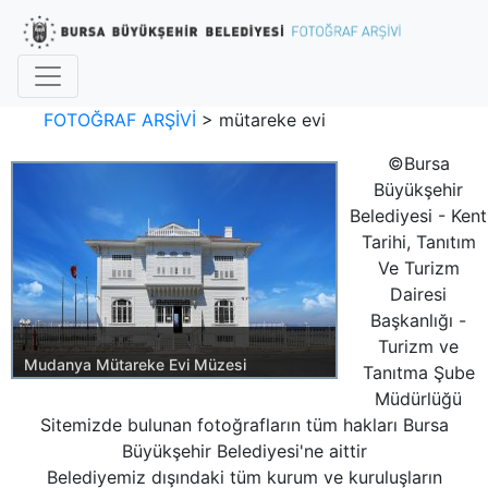
FOTOĞRAF ARŞİVİ
>
mütareke evi
©Bursa
Büyükşehir
Belediyesi - Kent
Tarihi, Tanıtım
Ve Turizm
Dairesi
Başkanlığı -
Turizm ve
Mudanya Mütareke Evi Müzesi
Tanıtma Şube
Müdürlüğü
Tarih:06.08.2013 13:43
Sitemizde bulunan fotoğrafların tüm hakları Bursa
Kategori:
BURSA GENEL
MUDANYA
Büyükşehir Belediyesi'ne aittir
Belediyemiz dışındaki tüm kurum ve kuruluşların