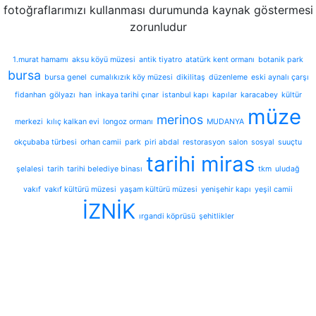
fotoğraflarımızı kullanması durumunda kaynak göstermesi
zorunludur
1.murat hamamı
aksu köyü müzesi
antik tiyatro
atatürk kent ormanı
botanik park
bursa
bursa genel
cumalıkızık köy müzesi
dikilitaş
düzenleme
eski aynalı çarşı
fidanhan
gölyazı
han
inkaya tarihi çınar
istanbul kapı
kapılar
karacabey
kültür
müze
merinos
merkezi
kılıç kalkan evi
longoz ormanı
MUDANYA
okçubaba türbesi
orhan camii
park
piri abdal
restorasyon
salon
sosyal
suuçtu
tarihi miras
şelalesi
tarih
tarihi belediye binası
tkm
uludağ
vakıf
vakıf kültürü müzesi
yaşam kültürü müzesi
yenişehir kapı
yeşil camii
İZNİK
ırgandi köprüsü
şehitlikler