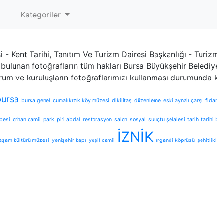
Kategoriler
 - Kent Tarihi, Tanıtım Ve Turizm Dairesi Başkanlığı - Tur
bulunan fotoğrafların tüm hakları Bursa Büyükşehir Belediyes
rum ve kuruluşların fotoğraflarımızı kullanması durumunda
bursa
bursa genel
cumalıkızık köy müzesi
dikilitaş
düzenleme
eski aynalı çarşı
fida
besi
orhan camii
park
piri abdal
restorasyon
salon
sosyal
suuçtu şelalesi
tarih
tarihi
İZNİK
aşam kültürü müzesi
yenişehir kapı
yeşil camii
ırgandi köprüsü
şehitlikl