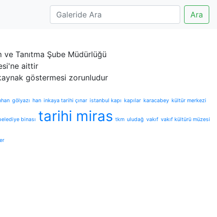
Ara
izm ve Tanıtma Şube Müdürlüğü
i'ne aittir
 kaynak göstermesi zorunludur
nhan
gölyazı
han
inkaya tarihi çınar
istanbul kapı
kapılar
karacabey
kültür merkezi
tarihi miras
 belediye binası
tkm
uludağ
vakıf
vakıf kültürü müzesi
er