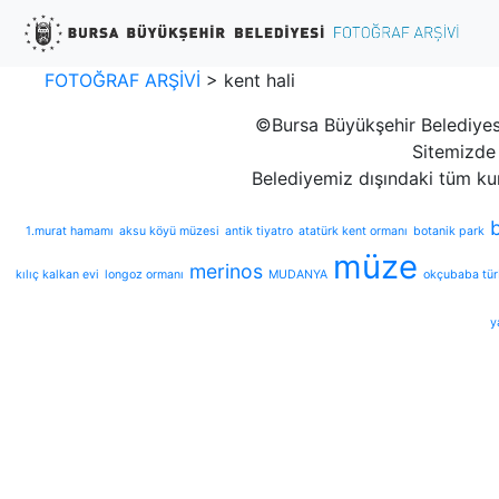
FOTOĞRAF ARŞİVİ
>
kent hali
©Bursa Büyükşehir Belediyesi
Sitemizde 
Belediyemiz dışındaki tüm ku
1.murat hamamı
aksu köyü müzesi
antik tiyatro
atatürk kent ormanı
botanik park
müze
merinos
kılıç kalkan evi
longoz ormanı
MUDANYA
okçubaba tür
y