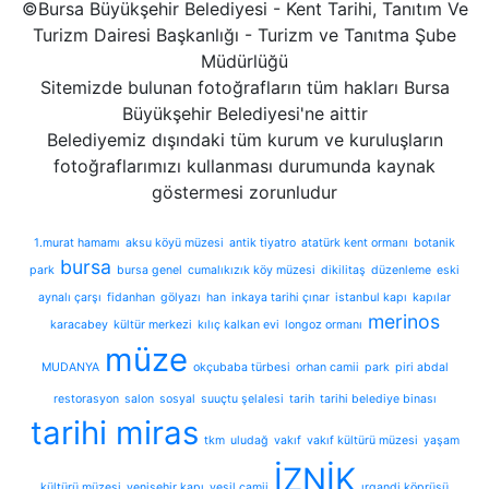
©Bursa Büyükşehir Belediyesi - Kent Tarihi, Tanıtım Ve
Turizm Dairesi Başkanlığı - Turizm ve Tanıtma Şube
Müdürlüğü
Sitemizde bulunan fotoğrafların tüm hakları Bursa
Büyükşehir Belediyesi'ne aittir
Belediyemiz dışındaki tüm kurum ve kuruluşların
fotoğraflarımızı kullanması durumunda kaynak
göstermesi zorunludur
1.murat hamamı
aksu köyü müzesi
antik tiyatro
atatürk kent ormanı
botanik
bursa
park
bursa genel
cumalıkızık köy müzesi
dikilitaş
düzenleme
eski
aynalı çarşı
fidanhan
gölyazı
han
inkaya tarihi çınar
istanbul kapı
kapılar
merinos
karacabey
kültür merkezi
kılıç kalkan evi
longoz ormanı
müze
MUDANYA
okçubaba türbesi
orhan camii
park
piri abdal
restorasyon
salon
sosyal
suuçtu şelalesi
tarih
tarihi belediye binası
tarihi miras
tkm
uludağ
vakıf
vakıf kültürü müzesi
yaşam
İZNİK
kültürü müzesi
yenişehir kapı
yeşil camii
ırgandi köprüsü