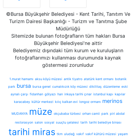
©Bursa Büyükşehir Belediyesi - Kent Tarihi, Tanıtım Ve
Turizm Dairesi Başkanlığı - Turizm ve Tanıtma Şube
Müdürlüğü
Sitemizde bulunan fotoğrafların tüm hakları Bursa
Büyükşehir Belediyesi'ne aittir
Belediyemiz dışındaki tüm kurum ve kuruluşların
fotoğraflarımızı kullanması durumunda kaynak
göstermesi zorunludur
1.murat hamamı
aksu köyü müzesi
antik tiyatro
atatürk kent ormanı
botanik
bursa
park
bursa genel
cumalıkızık köy müzesi
dikilitaş
düzenleme
eski
aynalı çarşı
fidanhan
gölyazı
han
inkaya tarihi çınar
istanbul kapı
kapılar
merinos
karacabey
kültür merkezi
kılıç kalkan evi
longoz ormanı
müze
MUDANYA
okçubaba türbesi
orhan camii
park
piri abdal
restorasyon
salon
sosyal
suuçtu şelalesi
tarih
tarihi belediye binası
tarihi miras
tkm
uludağ
vakıf
vakıf kültürü müzesi
yaşam