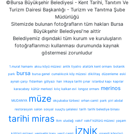
©Bursa Büyükşehir Belediyesi - Kent Tarihi, Tanıtım Ve
Turizm Dairesi Başkanlığı - Turizm ve Tanıtma Şube
Müdürlüğü
Sitemizde bulunan fotoğrafların tüm hakları Bursa
Büyükşehir Belediyesi'ne aittir
Belediyemiz dışındaki tüm kurum ve kuruluşların
fotoğraflarımızı kullanması durumunda kaynak
göstermesi zorunludur
1.murat hamamı
aksu köyü müzesi
antik tiyatro
atatürk kent ormanı
botanik
bursa
park
bursa genel
cumalıkızık köy müzesi
dikilitaş
düzenleme
eski
aynalı çarşı
fidanhan
gölyazı
han
inkaya tarihi çınar
istanbul kapı
kapılar
merinos
karacabey
kültür merkezi
kılıç kalkan evi
longoz ormanı
müze
MUDANYA
okçubaba türbesi
orhan camii
park
piri abdal
restorasyon
salon
sosyal
suuçtu şelalesi
tarih
tarihi belediye binası
tarihi miras
tkm
uludağ
vakıf
vakıf kültürü müzesi
yaşam
İZNİK
kültürü müzesi
yenişehir kapı
yeşil camii
ırgandi köprüsü