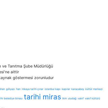
izm ve Tanıtma Şube Müdürlüğü
i'ne aittir
 kaynak göstermesi zorunludur
nhan
gölyazı
han
inkaya tarihi çınar
istanbul kapı
kapılar
karacabey
kültür merkezi
tarihi miras
rihi belediye binası
tkm
uludağ
vakıf
vakıf kültürü