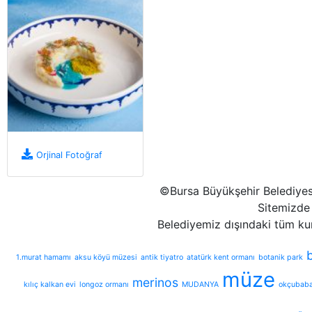
Orjinal Fotoğraf
©Bursa Büyükşehir Belediyesi
Sitemizde 
Belediyemiz dışındaki tüm ku
1.murat hamamı
aksu köyü müzesi
antik tiyatro
atatürk kent ormanı
botanik park
müze
merinos
kılıç kalkan evi
longoz ormanı
MUDANYA
okçubaba