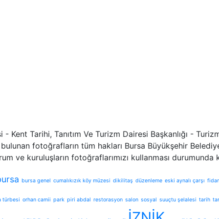
 - Kent Tarihi, Tanıtım Ve Turizm Dairesi Başkanlığı - Tur
bulunan fotoğrafların tüm hakları Bursa Büyükşehir Belediyes
rum ve kuruluşların fotoğraflarımızı kullanması durumunda
bursa
bursa genel
cumalıkızık köy müzesi
dikilitaş
düzenleme
eski aynalı çarşı
fida
 türbesi
orhan camii
park
piri abdal
restorasyon
salon
sosyal
suuçtu şelalesi
tarih
ta
İZNİK