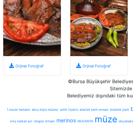
Orjinal Fotoğraf
Orjinal Fotoğraf
©Bursa Büyükşehir Belediyesi
Sitemizde 
Belediyemiz dışındaki tüm ku
1.murat hamamı
aksu köyü müzesi
antik tiyatro
atatürk kent ormanı
botanik park
müze
merinos
kılıç kalkan evi
longoz ormanı
MUDANYA
okçubaba