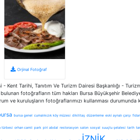
Orjinal Fotoğraf
 - Kent Tarihi, Tanıtım Ve Turizm Dairesi Başkanlığı - Tur
bulunan fotoğrafların tüm hakları Bursa Büyükşehir Belediyes
rum ve kuruluşların fotoğraflarımızı kullanması durumunda
bursa
bursa genel
cumalıkızık köy müzesi
dikilitaş
düzenleme
eski aynalı çarşı
fida
 türbesi
orhan camii
park
piri abdal
restorasyon
salon
sosyal
suuçtu şelalesi
tarih
ta
İZNİK