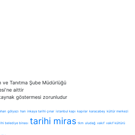
izm ve Tanıtma Şube Müdürlüğü
i'ne aittir
 kaynak göstermesi zorunludur
nhan
gölyazı
han
inkaya tarihi çınar
istanbul kapı
kapılar
karacabey
kültür merkezi
tarihi miras
rihi belediye binası
tkm
uludağ
vakıf
vakıf kültürü